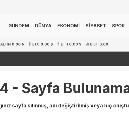
GÜNDEM
DÜNYA
EKONOMİ
SİYASET
SPOR
.ALTIN
0.00 ₺
BTC
0.00 $
ETH
0.00 $
BİST
0.00
4 - Sayfa Bulunama
ınız sayfa silinmiş, adı değiştirilmiş veya hiç oluştu