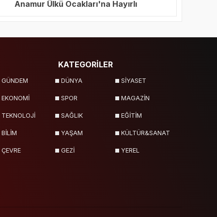
Anamur Ülkü Ocakları'na Hayırlı
Olsun Ziyareti
KATEGORİLER
GÜNDEM
DÜNYA
SİYASET
EKONOMİ
SPOR
MAGAZİN
TEKNOLOJİ
SAĞLIK
EĞİTİM
BİLİM
YAŞAM
KÜLTÜR&SANAT
ÇEVRE
GEZİ
YEREL