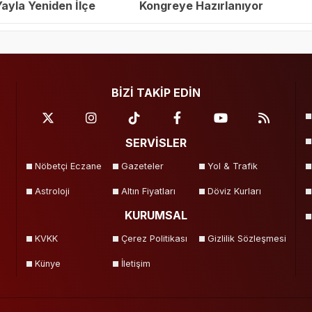
yla Yeniden İlçe
Kongreye Hazırlanıyor
eçildi
BİZİ TAKİP EDİN
SERVİSLER
Nöbetçi Eczane
Gazeteler
Yol & Trafik
Astroloji
Altın Fiyatları
Döviz Kurları
KURUMSAL
KVKK
Çerez Politikası
Gizlilik Sözleşmesi
Künye
İletişim