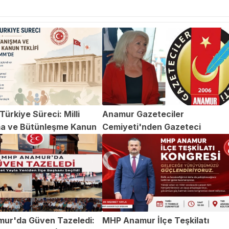
ürkiye Süreci: Milli
Anamur Gazeteciler
a ve Bütünleşme Kanun
Cemiyeti'nden Gazeteci
TBMM'de
Abdülvahap Şehitoğlu'na Yapıl
Saldırıya Kınama
ur'da Güven Tazeledi:
MHP Anamur İlçe Teşkilatı