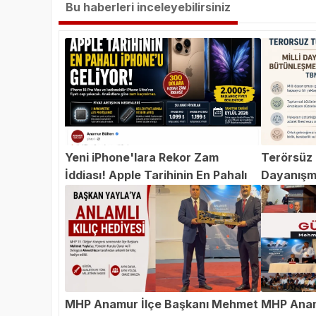
Bu haberleri inceleyebilirsiniz
Yeni iPhone'lara Rekor Zam
Terörsüz T
İddiası! Apple Tarihinin En Pahalı
Dayanışm
iPhone'u Geliyor
Teklifi 
MHP Anamur İlçe Başkanı Mehmet
MHP Anam