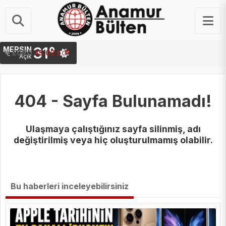
31°
MERSIN
STERLIN
EURO
64.21 ₺
55.02 ₺
Açık
404 - Sayfa Bulunamadı!
Ulaşmaya çalıştığınız sayfa silinmiş, adı
değiştirilmiş veya hiç oluşturulmamış olabilir.
Bu haberleri inceleyebilirsiniz