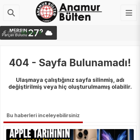
27°
MERSIN
STERLIN
EURO
64.44 ₺
55.19 ₺
Parçalı Bulutlu
404 - Sayfa Bulunamadı!
Ulaşmaya çalıştığınız sayfa silinmiş, adı
değiştirilmiş veya hiç oluşturulmamış olabilir.
Bu haberleri inceleyebilirsiniz