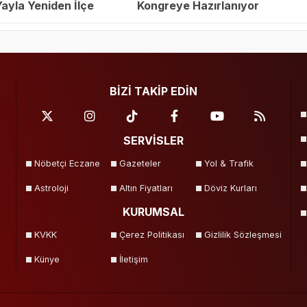
yla Yeniden İlçe
Kongreye Hazırlanıyor
eçildi
BİZİ TAKİP EDİN
SERVİSLER
Nöbetçi Eczane
Gazeteler
Yol & Trafik
Astroloji
Altın Fiyatları
Döviz Kurları
KURUMSAL
KVKK
Çerez Politikası
Gizlilik Sözleşmesi
Künye
İletişim