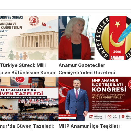
ürkiye Süreci: Milli
Anamur Gazeteciler
a ve Bütünleşme Kanun
Cemiyeti'nden Gazeteci
TBMM'de
Abdülvahap Şehitoğlu'na Yapıl
Saldırıya Kınama
ur'da Güven Tazeledi:
MHP Anamur İlçe Teşkilatı