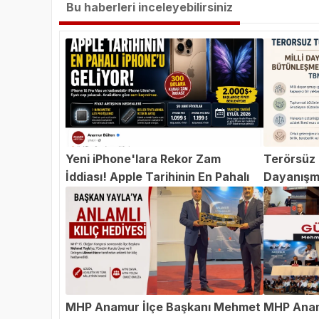
Bu haberleri inceleyebilirsiniz
Yeni iPhone'lara Rekor Zam
Terörsüz T
İddiası! Apple Tarihinin En Pahalı
Dayanışm
iPhone'u Geliyor
Teklifi 
MHP Anamur İlçe Başkanı Mehmet
MHP Anam