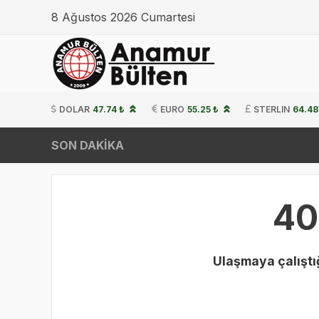
8 Ağustos 2026 Cumartesi
DOLAR
47.74 ₺
EURO
55.25 ₺
STERLIN
64.48
SON DAKİKA
40
Ulaşmaya çalıştığ