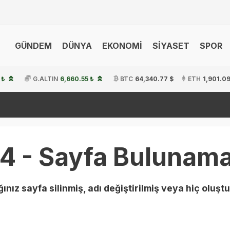
GÜNDEM
DÜNYA
EKONOMİ
SİYASET
SPOR
 ₺
G.ALTIN
6,660.55 ₺
BTC
64,340.77 $
ETH
1,901.09
4 - Sayfa Bulunama
ınız sayfa silinmiş, adı değiştirilmiş veya hiç oluştu