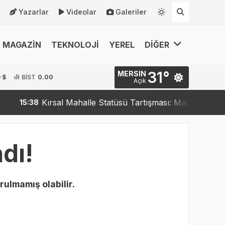
Yazarlar
Videolar
Galeriler
MAGAZİN
TEKNOLOJİ
YEREL
DİĞER
31°
MERSIN
 $
BİST
0.00
Açık
Kırsal Mahalle Statüsü Tartışması: Mahalleler Kırsa
15:38
dı!
rulmamış olabilir.