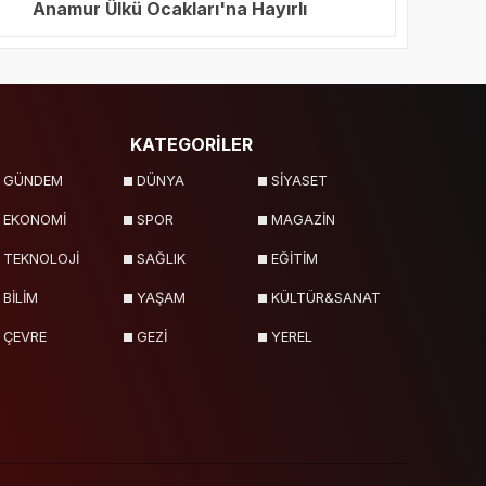
Anamur Ülkü Ocakları'na Hayırlı
Olsun Ziyareti
KATEGORİLER
GÜNDEM
DÜNYA
SİYASET
EKONOMİ
SPOR
MAGAZİN
TEKNOLOJİ
SAĞLIK
EĞİTİM
BİLİM
YAŞAM
KÜLTÜR&SANAT
ÇEVRE
GEZİ
YEREL