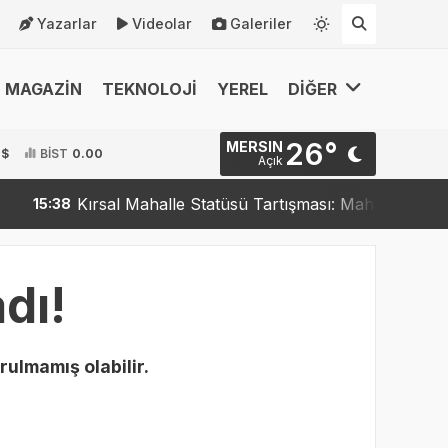
Yazarlar
Videolar
Galeriler
MAGAZİN
TEKNOLOJİ
YEREL
DİĞER
26°
MERSIN
 $
BİST
0.00
Açık
Kırsal Mahalle Statüsü Tartışması: Mahalleler Kırsal
15:38
dı!
rulmamış olabilir.