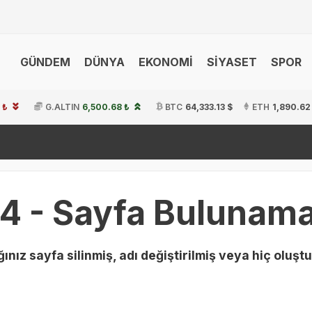
GÜNDEM
DÜNYA
EKONOMİ
SİYASET
SPOR
 ₺
G.ALTIN
6,500.68 ₺
BTC
64,333.13 $
ETH
1,890.62
4 - Sayfa Bulunama
ınız sayfa silinmiş, adı değiştirilmiş veya hiç oluştu