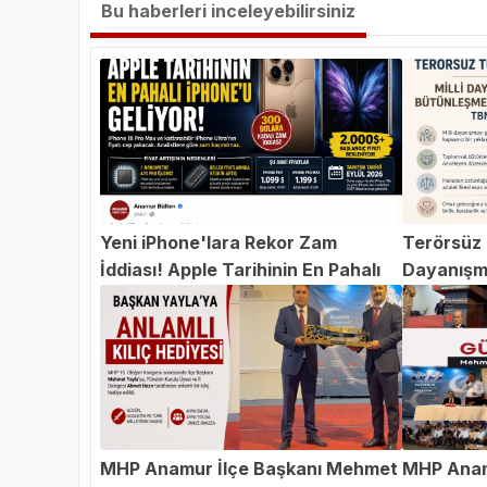
Bu haberleri inceleyebilirsiniz
Yeni iPhone'lara Rekor Zam
Terörsüz T
İddiası! Apple Tarihinin En Pahalı
Dayanışm
iPhone'u Geliyor
Teklifi 
MHP Anamur İlçe Başkanı Mehmet
MHP Anam