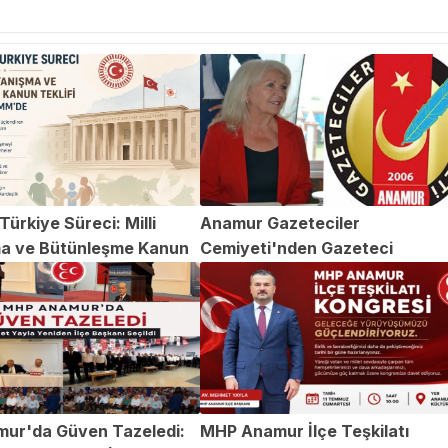
ürkiye Süreci: Milli
Anamur Gazeteciler
a ve Bütünleşme Kanun
Cemiyeti'nden Gazeteci
TBMM'de
Abdülvahap Şehitoğlu'na Yapıl
Saldırıya Kınama
ur'da Güven Tazeledi:
MHP Anamur İlçe Teşkilatı