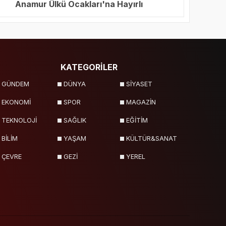
Anamur Ülkü Ocakları'na Hayırlı
Olsun Ziyareti
KATEGORİLER
GÜNDEM
DÜNYA
SİYASET
EKONOMİ
SPOR
MAGAZİN
TEKNOLOJİ
SAĞLIK
EĞİTİM
BİLİM
YAŞAM
KÜLTÜR&SANAT
ÇEVRE
GEZİ
YEREL