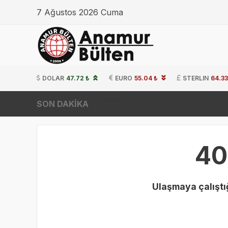
7 Ağustos 2026 Cuma
DOLAR
47.72 ₺
EURO
55.04 ₺
STERLIN
64.33
SON DAKİKA
40
Ulaşmaya çalıştığ