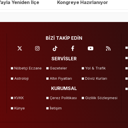
yla Yeniden İlçe
Kongreye Hazırlanıyor
eçildi
BİZİ TAKİP EDİN
SERVİSLER
Nöbetçi Eczane
Gazeteler
Yol & Trafik
Astroloji
Altın Fiyatları
Döviz Kurları
KURUMSAL
KVKK
Çerez Politikası
Gizlilik Sözleşmesi
Künye
İletişim