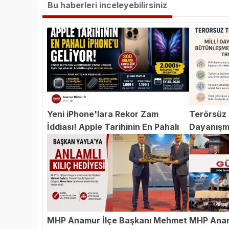
Bu haberleri inceleyebilirsiniz
Yeni iPhone'lara Rekor Zam
Terörsüz T
İddiası! Apple Tarihinin En Pahalı
Dayanışm
iPhone'u Geliyor
Teklifi 
MHP Anamur İlçe Başkanı Mehmet
MHP Anam