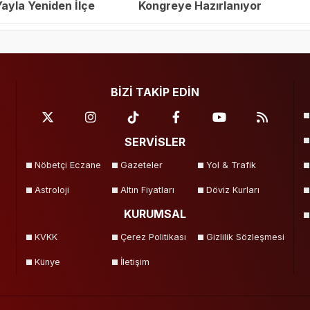
yla Yeniden İlçe
Kongreye Hazırlanıyor
eçildi
BİZİ TAKİP EDİN
SERVİSLER
Nöbetçi Eczane
Gazeteler
Yol & Trafik
Astroloji
Altın Fiyatları
Döviz Kurları
KURUMSAL
KVKK
Çerez Politikası
Gizlilik Sözleşmesi
Künye
İletişim