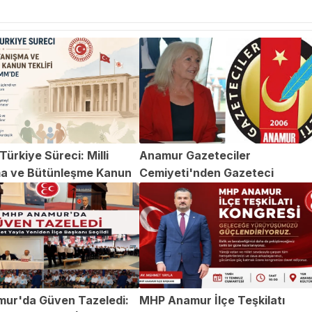
ürkiye Süreci: Milli
Anamur Gazeteciler
a ve Bütünleşme Kanun
Cemiyeti'nden Gazeteci
TBMM'de
Abdülvahap Şehitoğlu'na Yapıl
Saldırıya Kınama
ur'da Güven Tazeledi:
MHP Anamur İlçe Teşkilatı