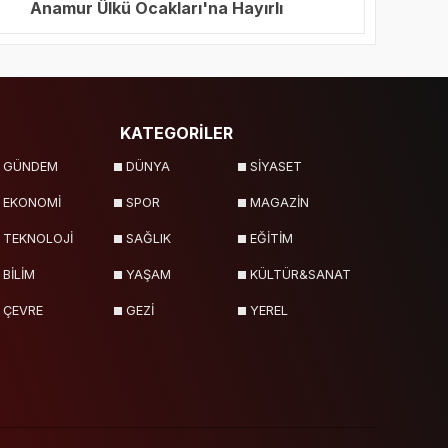
Anamur Ülkü Ocakları'na Hayırlı
Olsun Ziyareti
KATEGORİLER
GÜNDEM
DÜNYA
SİYASET
EKONOMİ
SPOR
MAGAZİN
TEKNOLOJİ
SAĞLIK
EĞİTİM
BİLİM
YAŞAM
KÜLTÜR&SANAT
ÇEVRE
GEZİ
YEREL