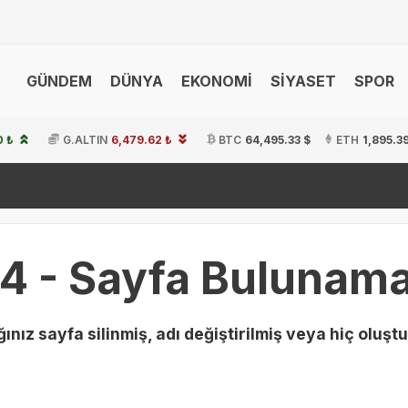
GÜNDEM
DÜNYA
EKONOMİ
SİYASET
SPOR
0 ₺
G.ALTIN
6,479.62 ₺
BTC
64,495.33 $
ETH
1,895.3
4 - Sayfa Bulunama
ınız sayfa silinmiş, adı değiştirilmiş veya hiç oluştu