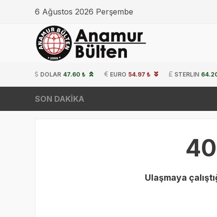
6 Ağustos 2026 Perşembe
DOLAR
47.60 ₺
EURO
54.97 ₺
STERLIN
64.2
SON DAKİKA
40
Ulaşmaya çalıştığ