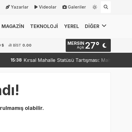
Yazarlar
Videolar
Galeriler
MAGAZİN
TEKNOLOJİ
YEREL
DİĞER
27°
MERSIN
9 $
BİST
0.00
Açık
Kırsal Mahalle Statüsü Tartışması: Mahalleler Kırsal
15:38
dı!
rulmamış olabilir.