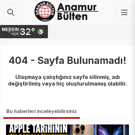
32°
MERSIN
STERLIN
64.48 ₺
Açık
404 - Sayfa Bulunamadı!
Ulaşmaya çalıştığınız sayfa silinmiş, adı
değiştirilmiş veya hiç oluşturulmamış olabilir.
Bu haberleri inceleyebilirsiniz