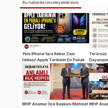
Bu haberleri inceleyebilirsiniz
Yeni iPhone'lara Rekor Zam
Terörsüz T
İddiası! Apple Tarihinin En Pahalı
Dayanışm
iPhone'u Geliyor
Teklifi 
MHP Anamur İlçe Başkanı Mehmet
MHP Anam