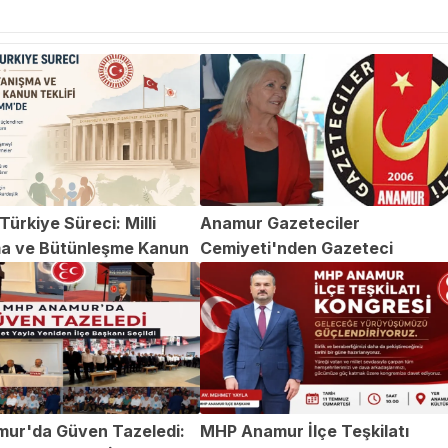
ürkiye Süreci: Milli
Anamur Gazeteciler
a ve Bütünleşme Kanun
Cemiyeti'nden Gazeteci
TBMM'de
Abdülvahap Şehitoğlu'na Yapıl
Saldırıya Kınama
ur'da Güven Tazeledi:
MHP Anamur İlçe Teşkilatı