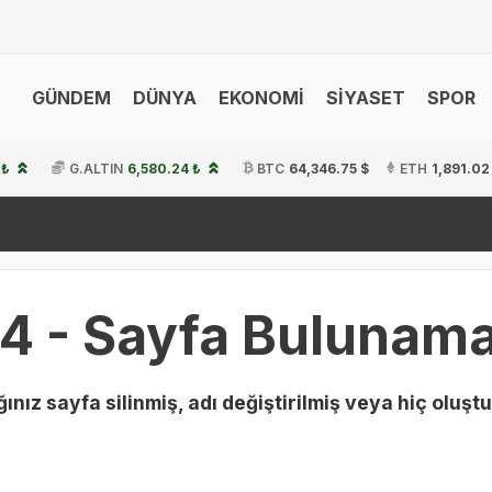
GÜNDEM
DÜNYA
EKONOMİ
SİYASET
SPOR
 ₺
G.ALTIN
6,580.24 ₺
BTC
64,346.75 $
ETH
1,891.02
4 - Sayfa Bulunama
ınız sayfa silinmiş, adı değiştirilmiş veya hiç oluştu