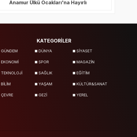
Anamur Ülkü Ocakları'na Hayırlı
Olsun Ziyareti
KATEGORİLER
GÜNDEM
DÜNYA
SİYASET
EKONOMİ
SPOR
MAGAZİN
TEKNOLOJİ
SAĞLIK
EĞİTİM
BİLİM
YAŞAM
KÜLTÜR&SANAT
ÇEVRE
GEZİ
YEREL