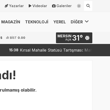
Yazarlar
Videolar
Galeriler
MAGAZİN
TEKNOLOJİ
YEREL
DİĞER
31°
MERSIN
 $
BİST
0.00
Açık
Kırsal Mahalle Statüsü Tartışması: Mahalleler Kırsa
15:38
dı!
rulmamış olabilir.