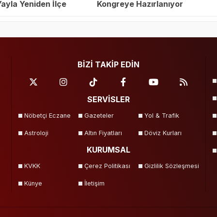
yla Yeniden İlçe
Kongreye Hazırlanıyor
eçildi
BİZİ TAKİP EDİN
SERVİSLER
Nöbetçi Eczane
Gazeteler
Yol & Trafik
Astroloji
Altın Fiyatları
Döviz Kurları
KURUMSAL
KVKK
Çerez Politikası
Gizlilik Sözleşmesi
Künye
İletişim