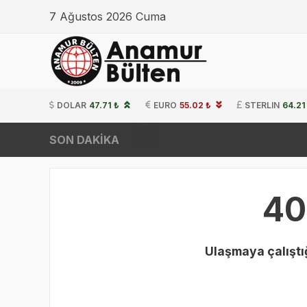
7 Ağustos 2026 Cuma
DOLAR
47.71 ₺
EURO
55.02 ₺
STERLIN
64.21
SON DAKİKA
40
Ulaşmaya çalıştığ