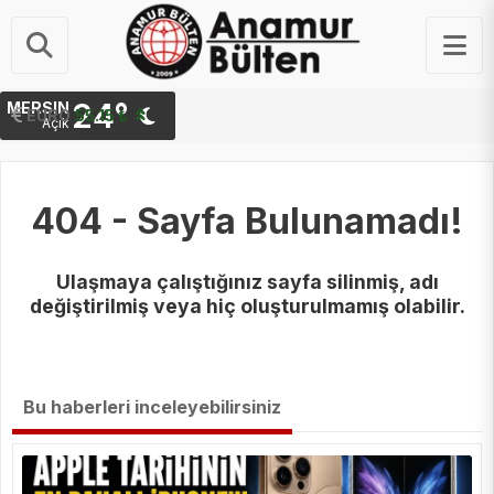
24°
MERSIN
STERLIN
EURO
64.27 ₺
55.15 ₺
Açık
404 - Sayfa Bulunamadı!
Ulaşmaya çalıştığınız sayfa silinmiş, adı
değiştirilmiş veya hiç oluşturulmamış olabilir.
Bu haberleri inceleyebilirsiniz