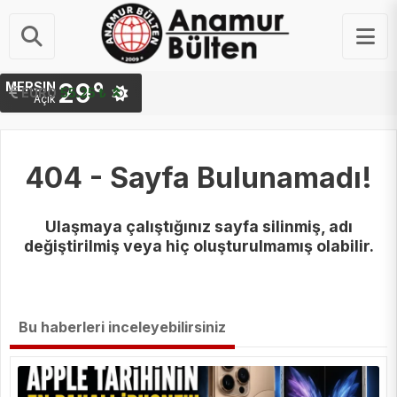
29°
MERSIN
STERLIN
EURO
64.48 ₺
55.25 ₺
Açık
404 - Sayfa Bulunamadı!
Ulaşmaya çalıştığınız sayfa silinmiş, adı
değiştirilmiş veya hiç oluşturulmamış olabilir.
Bu haberleri inceleyebilirsiniz