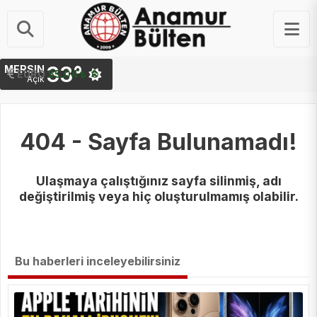
33°
MERSIN
STERLIN
64.17 ₺
EURO
55.04 ₺
Açık
404 - Sayfa Bulunamadı!
Ulaşmaya çalıştığınız sayfa silinmiş, adı
değiştirilmiş veya hiç oluşturulmamış olabilir.
Bu haberleri inceleyebilirsiniz