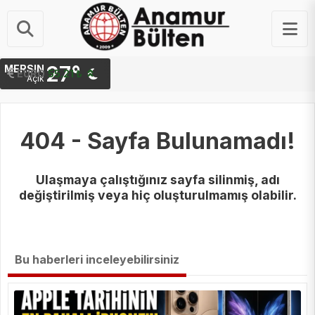
27°
MERSIN
STERLIN
64.46 ₺
EURO
55.21 ₺
Açık
404 - Sayfa Bulunamadı!
Ulaşmaya çalıştığınız sayfa silinmiş, adı
değiştirilmiş veya hiç oluşturulmamış olabilir.
Bu haberleri inceleyebilirsiniz