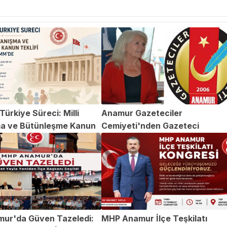
ürkiye Süreci: Milli
Anamur Gazeteciler
a ve Bütünleşme Kanun
Cemiyeti'nden Gazeteci
TBMM'de
Abdülvahap Şehitoğlu'na Yapıl
Saldırıya Kınama
ur'da Güven Tazeledi:
MHP Anamur İlçe Teşkilatı