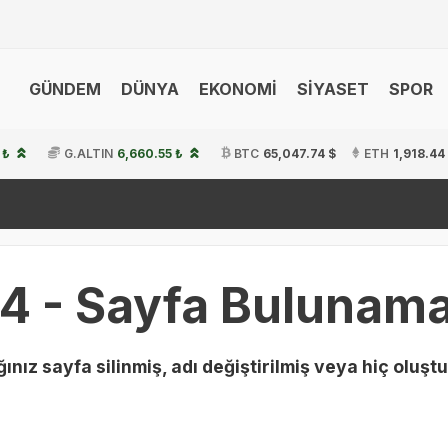
GÜNDEM
DÜNYA
EKONOMİ
SİYASET
SPOR
 ₺
G.ALTIN
6,660.55 ₺
BTC
65,047.74 $
ETH
1,918.44
4 - Sayfa Bulunama
ınız sayfa silinmiş, adı değiştirilmiş veya hiç oluştu