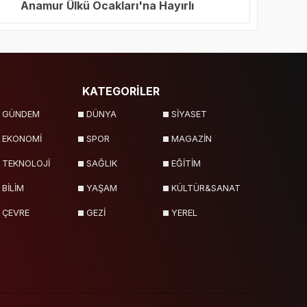
Anamur Ülkü Ocakları'na Hayırlı
Olsun Ziyareti
KATEGORİLER
GÜNDEM
DÜNYA
SİYASET
EKONOMİ
SPOR
MAGAZİN
TEKNOLOJİ
SAĞLIK
EĞİTİM
BİLİM
YAŞAM
KÜLTÜR&SANAT
ÇEVRE
GEZİ
YEREL