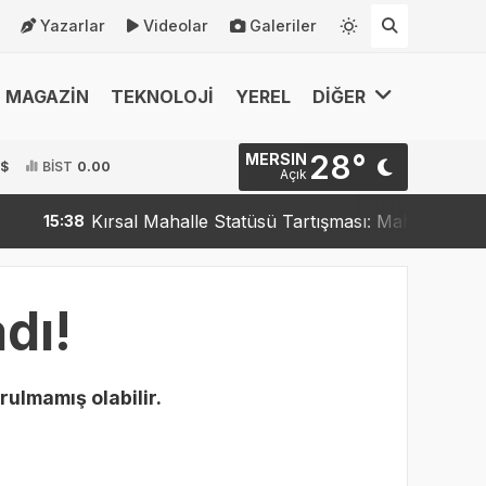
Yazarlar
Videolar
Galeriler
MAGAZİN
TEKNOLOJİ
YEREL
DİĞER
28°
MERSIN
 $
BİST
0.00
Açık
Kırsal Mahalle Statüsü Tartışması: Mahalleler Kırsa
15:38
dı!
rulmamış olabilir.