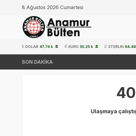
8 Ağustos 2026 Cumartesi
DOLAR
47.74 ₺
EURO
55.25 ₺
STERLIN
64.48
SON DAKİKA
40
Ulaşmaya çalıştığ