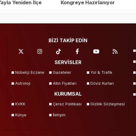
yla Yeniden İlçe
Kongreye Hazırlanıyor
eçildi
BİZİ TAKİP EDİN
SERVİSLER
Nöbetçi Eczane
Gazeteler
Yol & Trafik
Astroloji
Altın Fiyatları
Döviz Kurları
KURUMSAL
KVKK
Çerez Politikası
Gizlilik Sözleşmesi
Künye
İletişim