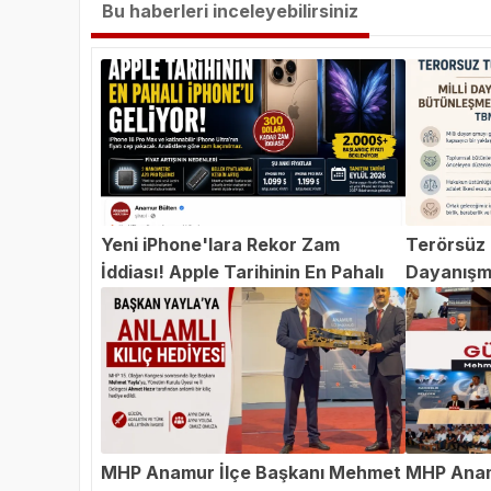
Bu haberleri inceleyebilirsiniz
Yeni iPhone'lara Rekor Zam
Terörsüz T
İddiası! Apple Tarihinin En Pahalı
Dayanışm
iPhone'u Geliyor
Teklifi 
MHP Anamur İlçe Başkanı Mehmet
MHP Anam