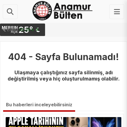
25°
MERSIN
STERLIN
EURO
64.48 ₺
55.25 ₺
Açık
404 - Sayfa Bulunamadı!
Ulaşmaya çalıştığınız sayfa silinmiş, adı
değiştirilmiş veya hiç oluşturulmamış olabilir.
Bu haberleri inceleyebilirsiniz