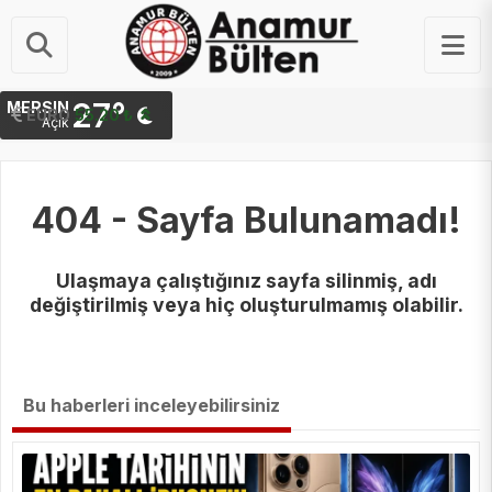
27°
MERSIN
STERLIN
EURO
64.44 ₺
55.20 ₺
Açık
404 - Sayfa Bulunamadı!
Ulaşmaya çalıştığınız sayfa silinmiş, adı
değiştirilmiş veya hiç oluşturulmamış olabilir.
Bu haberleri inceleyebilirsiniz