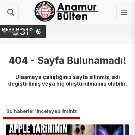
31°
MERSIN
STERLIN
EURO
64.26 ₺
55.04 ₺
Açık
404 - Sayfa Bulunamadı!
Ulaşmaya çalıştığınız sayfa silinmiş, adı
değiştirilmiş veya hiç oluşturulmamış olabilir.
Bu haberleri inceleyebilirsiniz