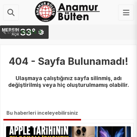
33°
MERSIN
STERLIN
EURO
64.48 ₺
55.25 ₺
Açık
404 - Sayfa Bulunamadı!
Ulaşmaya çalıştığınız sayfa silinmiş, adı
değiştirilmiş veya hiç oluşturulmamış olabilir.
Bu haberleri inceleyebilirsiniz