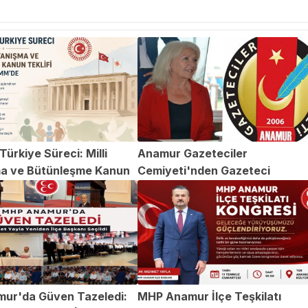
ürkiye Süreci: Milli
Anamur Gazeteciler
a ve Bütünleşme Kanun
Cemiyeti'nden Gazeteci
TBMM'de
Abdülvahap Şehitoğlu'na Yapıl
Saldırıya Kınama
ur'da Güven Tazeledi:
MHP Anamur İlçe Teşkilatı