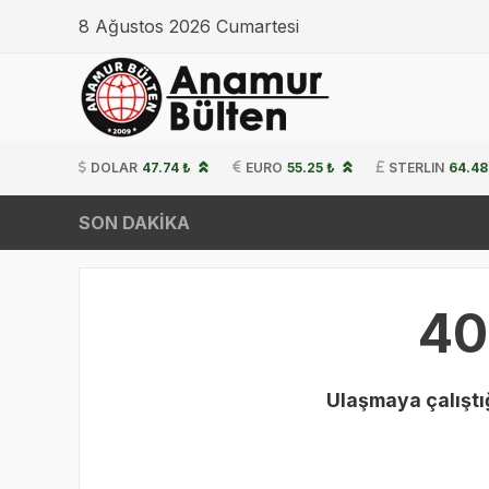
8 Ağustos 2026 Cumartesi
DOLAR
47.74 ₺
EURO
55.25 ₺
STERLIN
64.48
SON DAKİKA
40
Ulaşmaya çalıştığ