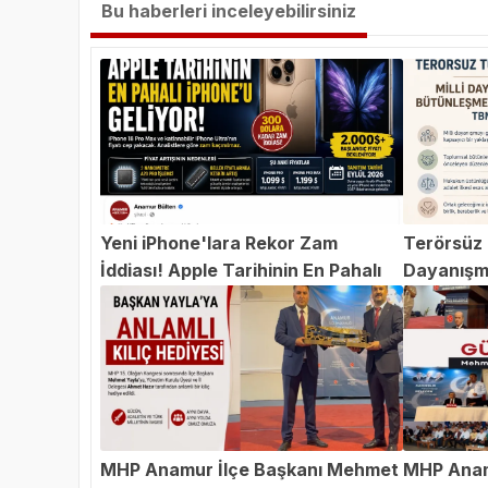
Bu haberleri inceleyebilirsiniz
Yeni iPhone'lara Rekor Zam
Terörsüz T
İddiası! Apple Tarihinin En Pahalı
Dayanışm
iPhone'u Geliyor
Teklifi 
MHP Anamur İlçe Başkanı Mehmet
MHP Anam