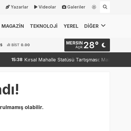
Yazarlar
Videolar
Galeriler
MAGAZİN
TEKNOLOJİ
YEREL
DİĞER
28°
MERSIN
 $
BİST
0.00
Açık
Kırsal Mahalle Statüsü Tartışması: Mahalleler Kırsa
15:38
dı!
rulmamış olabilir.