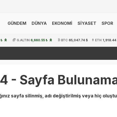
GÜNDEM
DÜNYA
EKONOMİ
SİYASET
SPOR
 ₺
G.ALTIN
6,660.55 ₺
BTC
65,047.74 $
ETH
1,918.44
4 - Sayfa Bulunama
ınız sayfa silinmiş, adı değiştirilmiş veya hiç oluştu