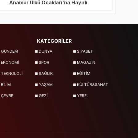
Anamur Ülkü Ocakları'na Hayırlı
Olsun Ziyareti
KATEGORİLER
GÜNDEM
DÜNYA
SİYASET
EKONOMİ
SPOR
MAGAZİN
TEKNOLOJİ
SAĞLIK
EĞİTİM
BİLİM
YAŞAM
KÜLTÜR&SANAT
ÇEVRE
GEZİ
YEREL