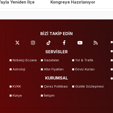
yla Yeniden İlçe
Kongreye Hazırlanıyor
eçildi
BİZİ TAKİP EDİN
SERVİSLER
Nöbetçi Eczane
Gazeteler
Yol & Trafik
Astroloji
Altın Fiyatları
Döviz Kurları
KURUMSAL
KVKK
Çerez Politikası
Gizlilik Sözleşmesi
Künye
İletişim