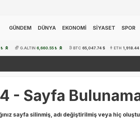
GÜNDEM
DÜNYA
EKONOMİ
SİYASET
SPOR
 ₺
G.ALTIN
6,660.55 ₺
BTC
65,047.74 $
ETH
1,918.44
4 - Sayfa Bulunama
ınız sayfa silinmiş, adı değiştirilmiş veya hiç oluştu