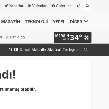
Yazarlar
Videolar
Galeriler
MAGAZİN
TEKNOLOJİ
YEREL
DİĞER
34°
MERSIN
 $
BİST
0.00
Açık
Kırsal Mahalle Statüsü Tartışması: Mahalleler Kırsa
15:38
dı!
rulmamış olabilir.