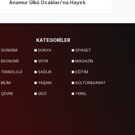
Anamur Ülkü Ocakları'na Hayırlı
Olsun Ziyareti
KATEGORİLER
GÜNDEM
DÜNYA
SİYASET
EKONOMİ
SPOR
MAGAZİN
TEKNOLOJİ
SAĞLIK
EĞİTİM
BİLİM
YAŞAM
KÜLTÜR&SANAT
ÇEVRE
GEZİ
YEREL