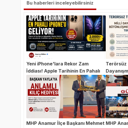
Bu haberleri inceleyebilirsiniz
Yeni iPhone'lara Rekor Zam
Terörsüz T
İddiası! Apple Tarihinin En Pahalı
Dayanışm
iPhone'u Geliyor
Teklifi 
MHP Anamur İlçe Başkanı Mehmet
MHP Anam