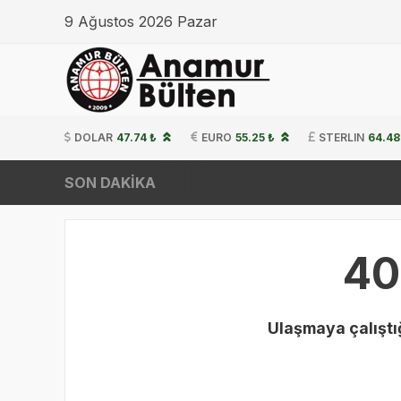
9 Ağustos 2026 Pazar
DOLAR
47.74 ₺
EURO
55.25 ₺
STERLIN
64.48
SON DAKİKA
40
Ulaşmaya çalıştığ