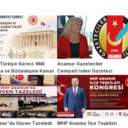
ürkiye Süreci: Milli
Anamur Gazeteciler
a ve Bütünleşme Kanun
Cemiyeti'nden Gazeteci
TBMM'de
Abdülvahap Şehitoğlu'na Yapıl
Saldırıya Kınama
ur'da Güven Tazeledi:
MHP Anamur İlçe Teşkilatı