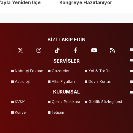
yla Yeniden İlçe
Kongreye Hazırlanıyor
eçildi
BİZİ TAKİP EDİN
SERVİSLER
Nöbetçi Eczane
Gazeteler
Yol & Trafik
Astroloji
Altın Fiyatları
Döviz Kurları
KURUMSAL
KVKK
Çerez Politikası
Gizlilik Sözleşmesi
Künye
İletişim