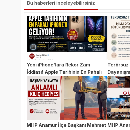
Bu haberleri inceleyebilirsiniz
Yeni iPhone'lara Rekor Zam
Terörsüz T
İddiası! Apple Tarihinin En Pahalı
Dayanışm
iPhone'u Geliyor
Teklifi 
MHP Anamur İlçe Başkanı Mehmet
MHP Anam