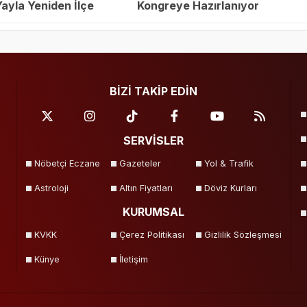
yla Yeniden İlçe
Kongreye Hazırlanıyor
eçildi
BİZİ TAKİP EDİN
SERVİSLER
Nöbetçi Eczane
Gazeteler
Yol & Trafik
Astroloji
Altın Fiyatları
Döviz Kurları
KURUMSAL
KVKK
Çerez Politikası
Gizlilik Sözleşmesi
Künye
İletişim