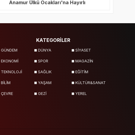
Anamur Ülkü Ocakları'na Hayırlı
Olsun Ziyareti
KATEGORİLER
GÜNDEM
DÜNYA
SİYASET
EKONOMİ
SPOR
MAGAZİN
TEKNOLOJİ
SAĞLIK
EĞİTİM
BİLİM
YAŞAM
KÜLTÜR&SANAT
ÇEVRE
GEZİ
YEREL