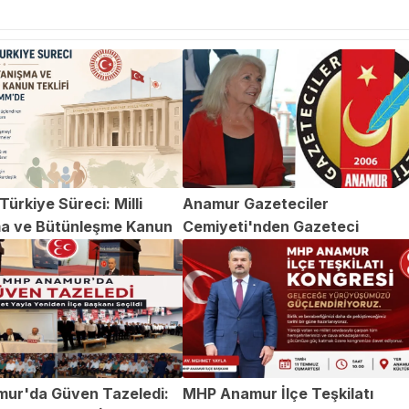
ürkiye Süreci: Milli
Anamur Gazeteciler
a ve Bütünleşme Kanun
Cemiyeti'nden Gazeteci
TBMM'de
Abdülvahap Şehitoğlu'na Yapıl
Saldırıya Kınama
ur'da Güven Tazeledi:
MHP Anamur İlçe Teşkilatı