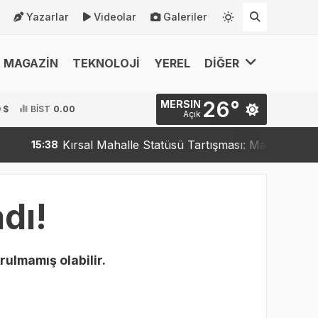
Yazarlar
Videolar
Galeriler
MAGAZİN
TEKNOLOJİ
YEREL
DİĞER
26°
MERSIN
 $
BİST
0.00
Açık
Kırsal Mahalle Statüsü Tartışması: Mahalleler Kırs
15:38
dı!
rulmamış olabilir.