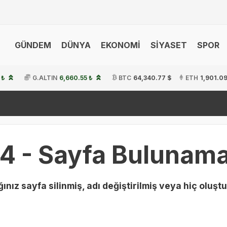
GÜNDEM
DÜNYA
EKONOMİ
SİYASET
SPOR
 ₺
G.ALTIN
6,660.55 ₺
BTC
64,340.77 $
ETH
1,901.09
4 - Sayfa Bulunama
ınız sayfa silinmiş, adı değiştirilmiş veya hiç oluştu