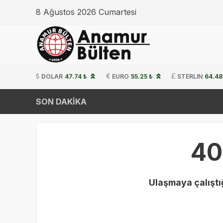
8 Ağustos 2026 Cumartesi
DOLAR
47.74 ₺
EURO
55.25 ₺
STERLIN
64.48
SON DAKİKA
40
Ulaşmaya çalıştığ