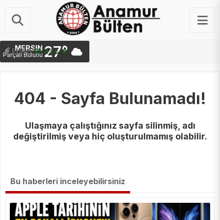
27°
MERSIN
STERLIN
64.49 ₺
EURO
55.23 ₺
Parçalı Bulutlu
404 - Sayfa Bulunamadı!
Ulaşmaya çalıştığınız sayfa silinmiş, adı
değiştirilmiş veya hiç oluşturulmamış olabilir.
Bu haberleri inceleyebilirsiniz