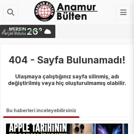
26°
MERSIN
STERLIN
64.48 ₺
EURO
55.25 ₺
Parçalı Bulutlu
404 - Sayfa Bulunamadı!
Ulaşmaya çalıştığınız sayfa silinmiş, adı
değiştirilmiş veya hiç oluşturulmamış olabilir.
Bu haberleri inceleyebilirsiniz