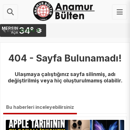
34°
MERSIN
STERLIN
EURO
64.48 ₺
55.25 ₺
Açık
404 - Sayfa Bulunamadı!
Ulaşmaya çalıştığınız sayfa silinmiş, adı
değiştirilmiş veya hiç oluşturulmamış olabilir.
Bu haberleri inceleyebilirsiniz