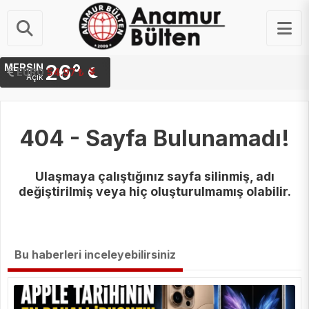
26°
MERSIN
STERLIN
64.20 ₺
EURO
54.97 ₺
Açık
404 - Sayfa Bulunamadı!
Ulaşmaya çalıştığınız sayfa silinmiş, adı
değiştirilmiş veya hiç oluşturulmamış olabilir.
Bu haberleri inceleyebilirsiniz