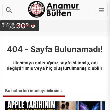
30°
MERSIN
STERLIN
EURO
64.20 ₺
54.99 ₺
Açık
404 - Sayfa Bulunamadı!
Ulaşmaya çalıştığınız sayfa silinmiş, adı
değiştirilmiş veya hiç oluşturulmamış olabilir.
Bu haberleri inceleyebilirsiniz