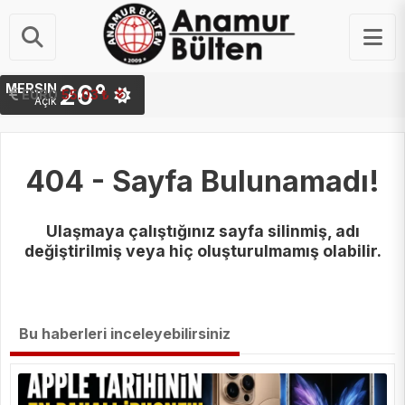
26°
MERSIN
STERLIN
EURO
64.24 ₺
55.03 ₺
Açık
404 - Sayfa Bulunamadı!
Ulaşmaya çalıştığınız sayfa silinmiş, adı
değiştirilmiş veya hiç oluşturulmamış olabilir.
Bu haberleri inceleyebilirsiniz