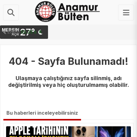
27°
MERSIN
STERLIN
64.48 ₺
EURO
55.25 ₺
Açık
404 - Sayfa Bulunamadı!
Ulaşmaya çalıştığınız sayfa silinmiş, adı
değiştirilmiş veya hiç oluşturulmamış olabilir.
Bu haberleri inceleyebilirsiniz