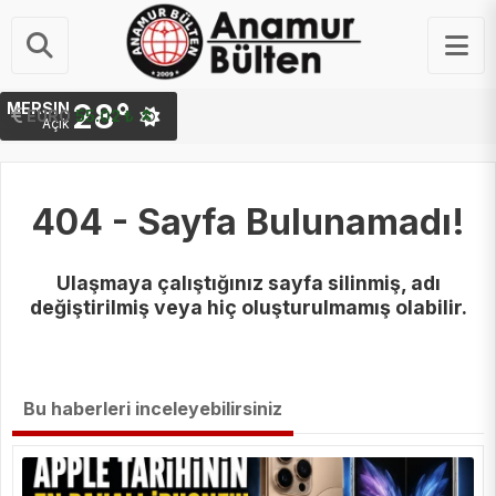
28°
MERSIN
STERLIN
EURO
64.26 ₺
55.02 ₺
Açık
404 - Sayfa Bulunamadı!
Ulaşmaya çalıştığınız sayfa silinmiş, adı
değiştirilmiş veya hiç oluşturulmamış olabilir.
Bu haberleri inceleyebilirsiniz