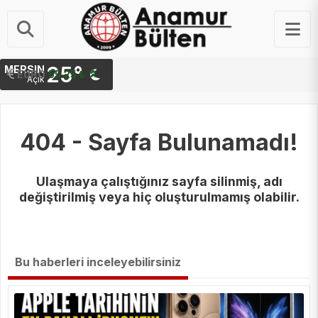
25°
MERSIN
STERLIN
EURO
64.48 ₺
55.25 ₺
Açık
404 - Sayfa Bulunamadı!
Ulaşmaya çalıştığınız sayfa silinmiş, adı
değiştirilmiş veya hiç oluşturulmamış olabilir.
Bu haberleri inceleyebilirsiniz