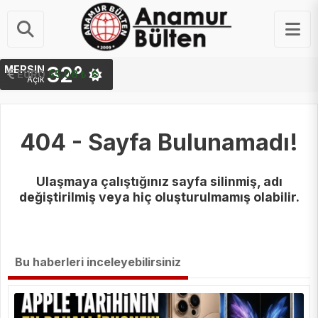
32°
MERSIN
STERLIN
EURO
64.25 ₺
55.08 ₺
Açık
404 - Sayfa Bulunamadı!
Ulaşmaya çalıştığınız sayfa silinmiş, adı
değiştirilmiş veya hiç oluşturulmamış olabilir.
Bu haberleri inceleyebilirsiniz