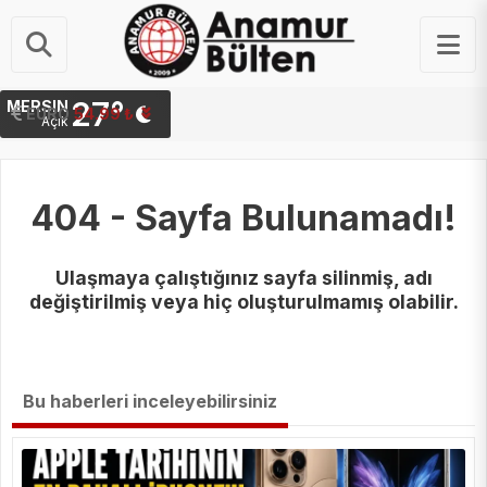
27°
MERSIN
STERLIN
EURO
64.23 ₺
54.99 ₺
Açık
404 - Sayfa Bulunamadı!
Ulaşmaya çalıştığınız sayfa silinmiş, adı
değiştirilmiş veya hiç oluşturulmamış olabilir.
Bu haberleri inceleyebilirsiniz