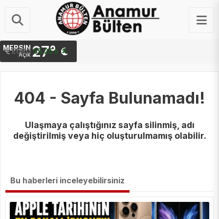
27°
MERSIN
STERLIN
EURO
64.48 ₺
55.25 ₺
Açık
404 - Sayfa Bulunamadı!
Ulaşmaya çalıştığınız sayfa silinmiş, adı
değiştirilmiş veya hiç oluşturulmamış olabilir.
Bu haberleri inceleyebilirsiniz