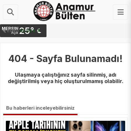
25°
MERSIN
STERLIN
EURO
64.26 ₺
55.03 ₺
Açık
404 - Sayfa Bulunamadı!
Ulaşmaya çalıştığınız sayfa silinmiş, adı
değiştirilmiş veya hiç oluşturulmamış olabilir.
Bu haberleri inceleyebilirsiniz