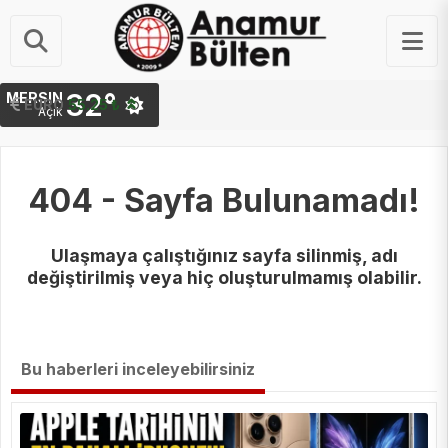
32°
MERSIN
STERLIN
EURO
64.48 ₺
55.25 ₺
Açık
404 - Sayfa Bulunamadı!
Ulaşmaya çalıştığınız sayfa silinmiş, adı
değiştirilmiş veya hiç oluşturulmamış olabilir.
Bu haberleri inceleyebilirsiniz