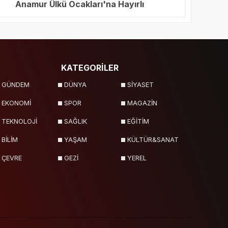
Anamur Ülkü Ocakları'na Hayırlı
Olsun Ziyareti
KATEGORİLER
GÜNDEM
DÜNYA
SİYASET
EKONOMİ
SPOR
MAGAZİN
TEKNOLOJİ
SAĞLIK
EĞİTİM
BİLİM
YAŞAM
KÜLTÜR&SANAT
ÇEVRE
GEZİ
YEREL