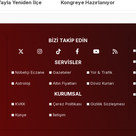
yla Yeniden İlçe
Kongreye Hazırlanıyor
eçildi
BİZİ TAKİP EDİN
SERVİSLER
Nöbetçi Eczane
Gazeteler
Yol & Trafik
Astroloji
Altın Fiyatları
Döviz Kurları
KURUMSAL
KVKK
Çerez Politikası
Gizlilik Sözleşmesi
Künye
İletişim