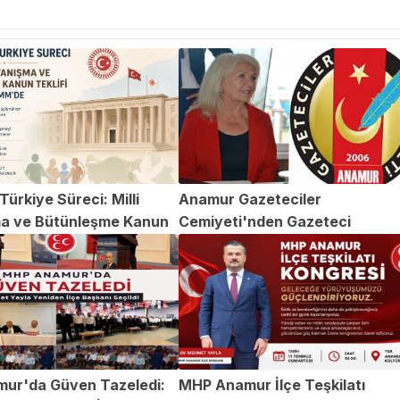
ürkiye Süreci: Milli
Anamur Gazeteciler
a ve Bütünleşme Kanun
Cemiyeti'nden Gazeteci
TBMM'de
Abdülvahap Şehitoğlu'na Yapıl
Saldırıya Kınama
ur'da Güven Tazeledi:
MHP Anamur İlçe Teşkilatı