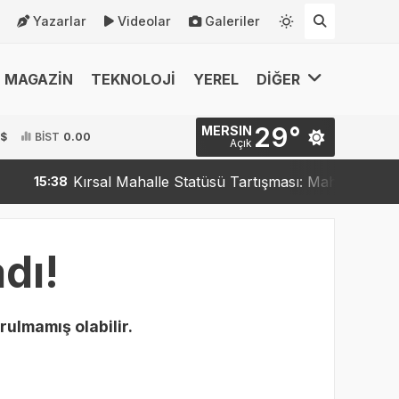
Yazarlar
Videolar
Galeriler
MAGAZİN
TEKNOLOJİ
YEREL
DİĞER
29°
MERSIN
 $
BİST
0.00
Açık
Kırsal Mahalle Statüsü Tartışması: Mahalleler Kırsa
15:38
dı!
rulmamış olabilir.