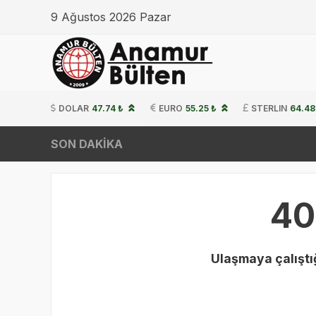
9 Ağustos 2026 Pazar
DOLAR
47.74 ₺
EURO
55.25 ₺
STERLIN
64.48
SON DAKİKA
40
Ulaşmaya çalıştığ