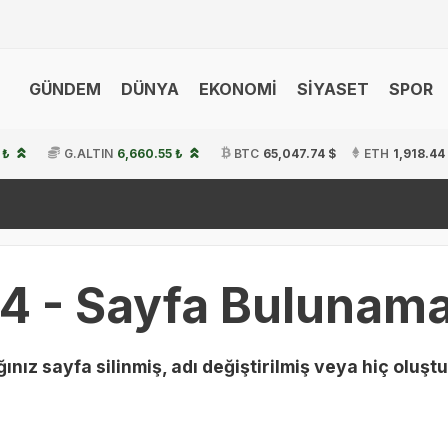
GÜNDEM
DÜNYA
EKONOMİ
SİYASET
SPOR
 ₺
G.ALTIN
6,660.55 ₺
BTC
65,047.74 $
ETH
1,918.44
4 - Sayfa Bulunama
ınız sayfa silinmiş, adı değiştirilmiş veya hiç oluştu