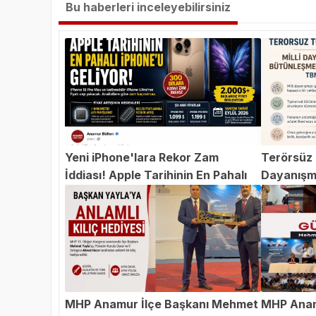
Bu haberleri inceleyebilirsiniz
Yeni iPhone'lara Rekor Zam
Terörsüz T
İddiası! Apple Tarihinin En Pahalı
Dayanışm
iPhone'u Geliyor
Teklifi 
MHP Anamur İlçe Başkanı Mehmet
MHP Anam