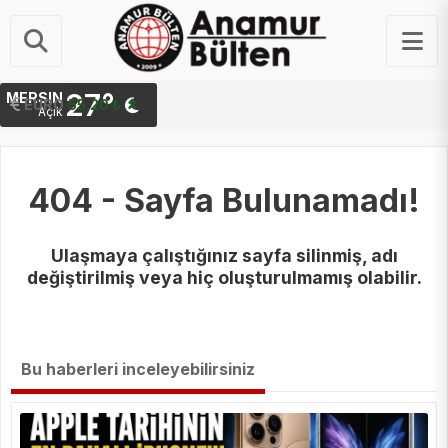
27°
MERSIN
STERLIN
EURO
64.44 ₺
55.20 ₺
Açık
404 - Sayfa Bulunamadı!
Ulaşmaya çalıştığınız sayfa silinmiş, adı
değiştirilmiş veya hiç oluşturulmamış olabilir.
Bu haberleri inceleyebilirsiniz