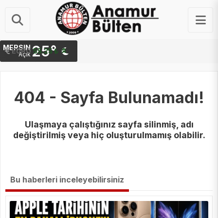
25°
MERSIN
STERLIN
64.48 ₺
EURO
55.25 ₺
Açık
404 - Sayfa Bulunamadı!
Ulaşmaya çalıştığınız sayfa silinmiş, adı
değiştirilmiş veya hiç oluşturulmamış olabilir.
Bu haberleri inceleyebilirsiniz