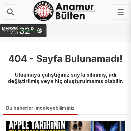
32°
MERSIN
STERLIN
64.48 ₺
EURO
55.25 ₺
Açık
404 - Sayfa Bulunamadı!
Ulaşmaya çalıştığınız sayfa silinmiş, adı
değiştirilmiş veya hiç oluşturulmamış olabilir.
Bu haberleri inceleyebilirsiniz