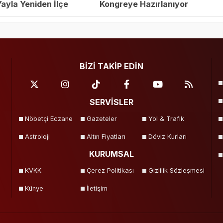
yla Yeniden İlçe
Kongreye Hazırlanıyor
eçildi
BİZİ TAKİP EDİN
SERVİSLER
Nöbetçi Eczane
Gazeteler
Yol & Trafik
Astroloji
Altın Fiyatları
Döviz Kurları
KURUMSAL
KVKK
Çerez Politikası
Gizlilik Sözleşmesi
Künye
İletişim