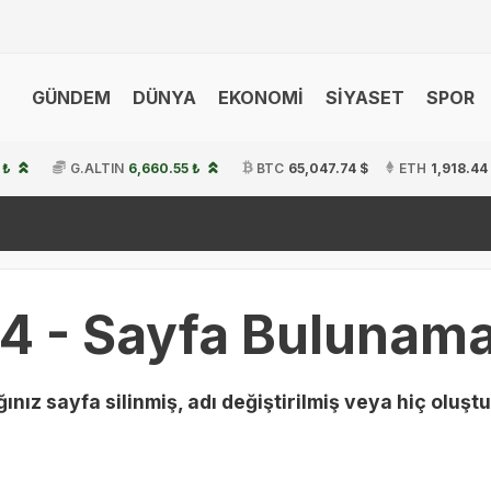
GÜNDEM
DÜNYA
EKONOMİ
SİYASET
SPOR
 ₺
G.ALTIN
6,660.55 ₺
BTC
65,047.74 $
ETH
1,918.44
4 - Sayfa Bulunama
ınız sayfa silinmiş, adı değiştirilmiş veya hiç oluştu