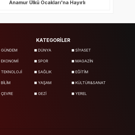
Anamur Ülkü Ocakları'na Hayırlı
Olsun Ziyareti
KATEGORİLER
GÜNDEM
DÜNYA
SİYASET
EKONOMİ
SPOR
MAGAZİN
TEKNOLOJİ
SAĞLIK
EĞİTİM
BİLİM
YAŞAM
KÜLTÜR&SANAT
ÇEVRE
GEZİ
YEREL