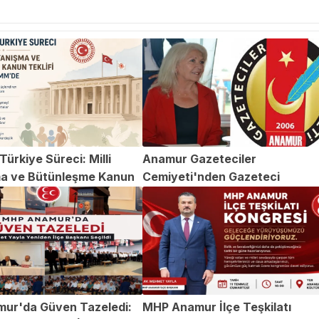
ürkiye Süreci: Milli
Anamur Gazeteciler
a ve Bütünleşme Kanun
Cemiyeti'nden Gazeteci
TBMM'de
Abdülvahap Şehitoğlu'na Yapıl
Saldırıya Kınama
ur'da Güven Tazeledi:
MHP Anamur İlçe Teşkilatı