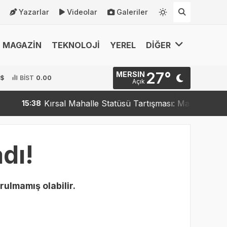
Yazarlar
Videolar
Galeriler
MAGAZİN
TEKNOLOJİ
YEREL
DİĞER
27°
MERSIN
 $
BİST
0.00
Açık
Kırsal Mahalle Statüsü Tartışması: Mahalleler Kırsa
15:38
dı!
rulmamış olabilir.