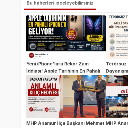
Bu haberleri inceleyebilirsiniz
Yeni iPhone'lara Rekor Zam
Terörsüz T
İddiası! Apple Tarihinin En Pahalı
Dayanışm
iPhone'u Geliyor
Teklifi 
MHP Anamur İlçe Başkanı Mehmet
MHP Anam