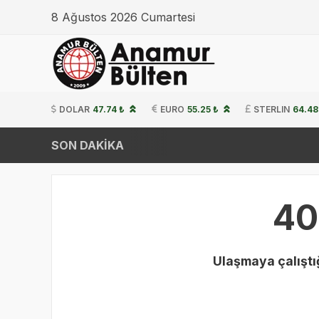
8 Ağustos 2026 Cumartesi
DOLAR
47.74 ₺
EURO
55.25 ₺
STERLIN
64.48
SON DAKİKA
40
Ulaşmaya çalıştığ