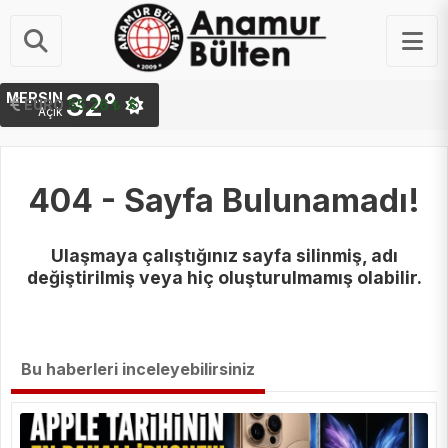
32°
MERSIN
STERLIN
EURO
64.47 ₺
55.26 ₺
Açık
404 - Sayfa Bulunamadı!
Ulaşmaya çalıştığınız sayfa silinmiş, adı
değiştirilmiş veya hiç oluşturulmamış olabilir.
Bu haberleri inceleyebilirsiniz