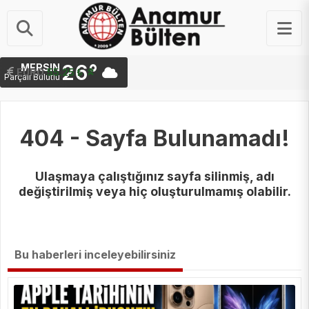
26°
MERSIN
STERLIN
EURO
64.48 ₺
55.25 ₺
Parçalı Bulutlu
404 - Sayfa Bulunamadı!
Ulaşmaya çalıştığınız sayfa silinmiş, adı
değiştirilmiş veya hiç oluşturulmamış olabilir.
Bu haberleri inceleyebilirsiniz