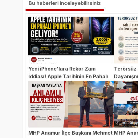
Bu haberleri inceleyebilirsiniz
Yeni iPhone'lara Rekor Zam
Terörsüz T
İddiası! Apple Tarihinin En Pahalı
Dayanışm
iPhone'u Geliyor
Teklifi 
MHP Anamur İlçe Başkanı Mehmet
MHP Anam