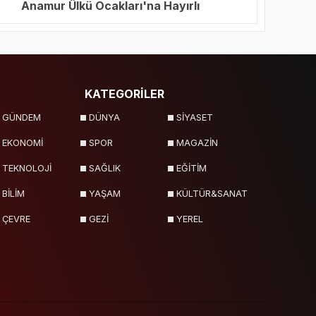
Anamur Ülkü Ocakları'na Hayırlı
Olsun Ziyareti
KATEGORİLER
GÜNDEM
DÜNYA
SİYASET
EKONOMİ
SPOR
MAGAZİN
TEKNOLOJİ
SAĞLIK
EĞİTİM
BİLİM
YAŞAM
KÜLTÜR&SANAT
ÇEVRE
GEZİ
YEREL