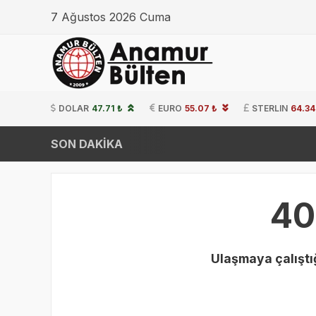
7 Ağustos 2026 Cuma
DOLAR
47.71 ₺
EURO
55.07 ₺
STERLIN
64.34
SON DAKİKA
40
Ulaşmaya çalıştığ