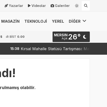
Yazarlar
Videolar
Galeriler
MAGAZİN
TEKNOLOJİ
YEREL
DİĞER
26°
MERSIN
 $
BİST
0.00
Açık
Kırsal Mahalle Statüsü Tartışması: Mahalleler Kırsa
15:38
dı!
rulmamış olabilir.