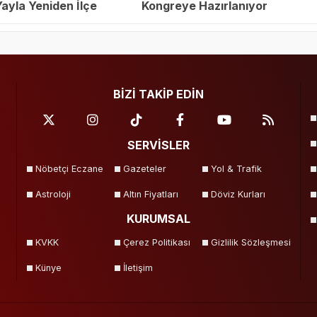
yla Yeniden İlçe
Kongreye Hazırlanıyor
eçildi
BİZİ TAKİP EDİN
SERVİSLER
Nöbetçi Eczane
Gazeteler
Yol & Trafik
Astroloji
Altın Fiyatları
Döviz Kurları
KURUMSAL
KVKK
Çerez Politikası
Gizlilik Sözleşmesi
Künye
İletişim