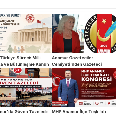
ürkiye Süreci: Milli
Anamur Gazeteciler
a ve Bütünleşme Kanun
Cemiyeti'nden Gazeteci
TBMM'de
Abdülvahap Şehitoğlu'na Yapıl
Saldırıya Kınama
ur'da Güven Tazeledi:
MHP Anamur İlçe Teşkilatı