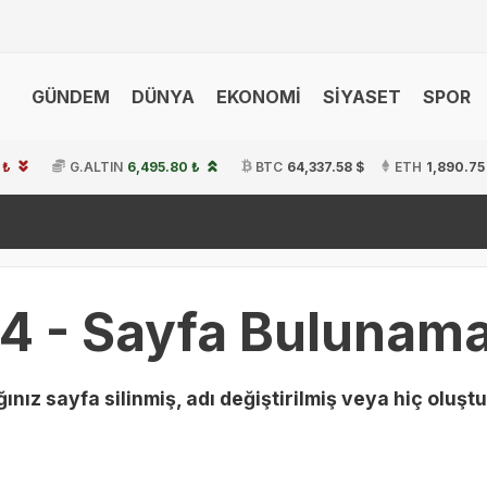
GÜNDEM
DÜNYA
EKONOMİ
SİYASET
SPOR
 ₺
G.ALTIN
6,495.80 ₺
BTC
64,337.58 $
ETH
1,890.75
4 - Sayfa Bulunama
ınız sayfa silinmiş, adı değiştirilmiş veya hiç oluştu