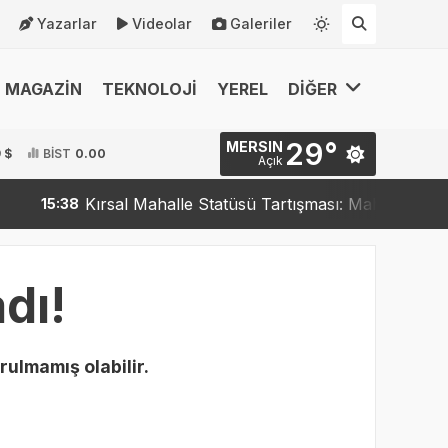
Yazarlar
Videolar
Galeriler
MAGAZİN
TEKNOLOJİ
YEREL
DİĞER
29°
MERSIN
 $
BİST
0.00
Açık
Kırsal Mahalle Statüsü Tartışması: Mahalleler Kırsa
15:38
dı!
rulmamış olabilir.