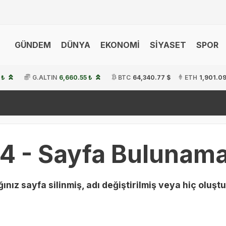
GÜNDEM
DÜNYA
EKONOMİ
SİYASET
SPOR
 ₺
G.ALTIN
6,660.55 ₺
BTC
64,340.77 $
ETH
1,901.09
4 - Sayfa Bulunama
ınız sayfa silinmiş, adı değiştirilmiş veya hiç oluştu