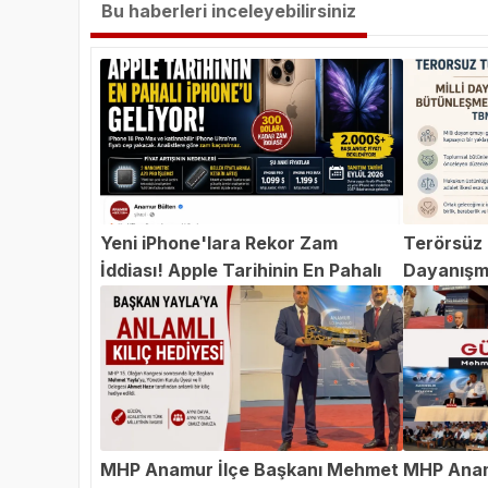
Bu haberleri inceleyebilirsiniz
Yeni iPhone'lara Rekor Zam
Terörsüz T
İddiası! Apple Tarihinin En Pahalı
Dayanışm
iPhone'u Geliyor
Teklifi 
MHP Anamur İlçe Başkanı Mehmet
MHP Anam