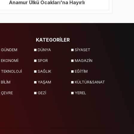
Anamur Ülkü Ocakları'na Hayırlı
Olsun Ziyareti
KATEGORİLER
GÜNDEM
DÜNYA
SİYASET
EKONOMİ
SPOR
MAGAZİN
TEKNOLOJİ
SAĞLIK
EĞİTİM
BİLİM
YAŞAM
KÜLTÜR&SANAT
ÇEVRE
GEZİ
YEREL