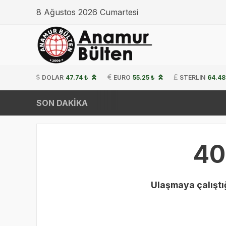
8 Ağustos 2026 Cumartesi
DOLAR
47.74 ₺
EURO
55.25 ₺
STERLIN
64.48
SON DAKİKA
40
Ulaşmaya çalıştığ