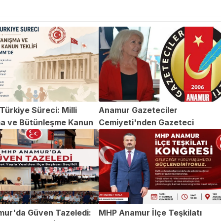
ürkiye Süreci: Milli
Anamur Gazeteciler
a ve Bütünleşme Kanun
Cemiyeti'nden Gazeteci
TBMM'de
Abdülvahap Şehitoğlu'na Yapıl
Saldırıya Kınama
ur'da Güven Tazeledi:
MHP Anamur İlçe Teşkilatı