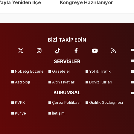
yla Yeniden İlçe
Kongreye Hazırlanıyor
eçildi
BİZİ TAKİP EDİN
SERVİSLER
Nöbetçi Eczane
Gazeteler
Yol & Trafik
Astroloji
Altın Fiyatları
Döviz Kurları
KURUMSAL
KVKK
Çerez Politikası
Gizlilik Sözleşmesi
Künye
İletişim