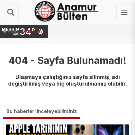
34°
MERSIN
STERLIN
64.45 ₺
Açık
404 - Sayfa Bulunamadı!
Ulaşmaya çalıştığınız sayfa silinmiş, adı
değiştirilmiş veya hiç oluşturulmamış olabilir.
Bu haberleri inceleyebilirsiniz