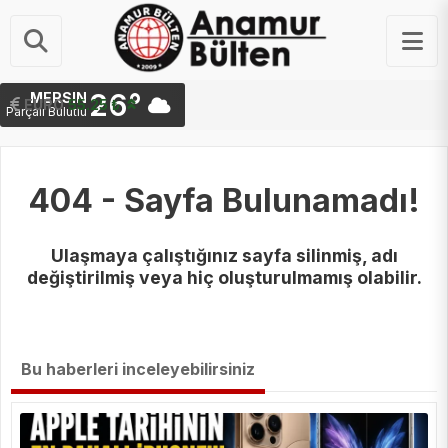
26°
MERSIN
STERLIN
EURO
64.48 ₺
55.25 ₺
Parçalı Bulutlu
404 - Sayfa Bulunamadı!
Ulaşmaya çalıştığınız sayfa silinmiş, adı
değiştirilmiş veya hiç oluşturulmamış olabilir.
Bu haberleri inceleyebilirsiniz