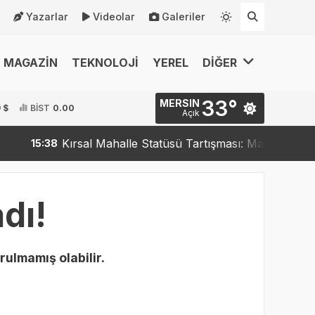
Yazarlar
Videolar
Galeriler
MAGAZİN
TEKNOLOJİ
YEREL
DİĞER
33°
MERSIN
 $
BİST
0.00
Açık
Kırsal Mahalle Statüsü Tartışması: Mahalleler Kırs
15:38
dı!
rulmamış olabilir.