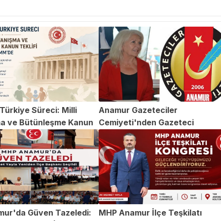
ürkiye Süreci: Milli
Anamur Gazeteciler
a ve Bütünleşme Kanun
Cemiyeti'nden Gazeteci
TBMM'de
Abdülvahap Şehitoğlu'na Yapıl
Saldırıya Kınama
ur'da Güven Tazeledi:
MHP Anamur İlçe Teşkilatı