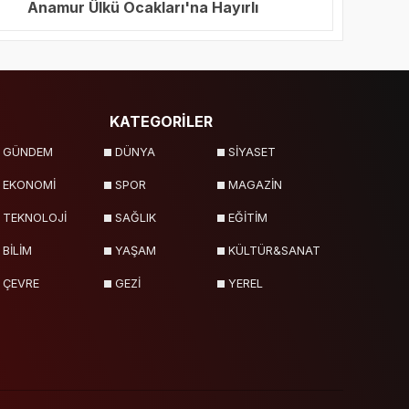
Anamur Ülkü Ocakları'na Hayırlı
Olsun Ziyareti
KATEGORİLER
GÜNDEM
DÜNYA
SİYASET
EKONOMİ
SPOR
MAGAZİN
TEKNOLOJİ
SAĞLIK
EĞİTİM
BİLİM
YAŞAM
KÜLTÜR&SANAT
ÇEVRE
GEZİ
YEREL