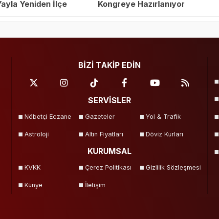
yla Yeniden İlçe
Kongreye Hazırlanıyor
eçildi
BİZİ TAKİP EDİN
SERVİSLER
Nöbetçi Eczane
Gazeteler
Yol & Trafik
Astroloji
Altın Fiyatları
Döviz Kurları
KURUMSAL
KVKK
Çerez Politikası
Gizlilik Sözleşmesi
Künye
İletişim