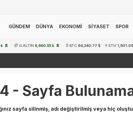
GÜNDEM
DÜNYA
EKONOMİ
SİYASET
SPOR
 ₺
G.ALTIN
6,660.55 ₺
BTC
64,340.77 $
ETH
1,901.09
4 - Sayfa Bulunama
ınız sayfa silinmiş, adı değiştirilmiş veya hiç oluştu