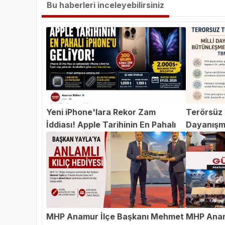
Bu haberleri inceleyebilirsiniz
Yeni iPhone'lara Rekor Zam
Terörsüz T
İddiası! Apple Tarihinin En Pahalı
Dayanışm
iPhone'u Geliyor
Teklifi 
MHP Anamur İlçe Başkanı Mehmet
MHP Anam