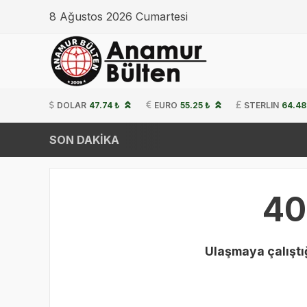
8 Ağustos 2026 Cumartesi
DOLAR
47.74 ₺
EURO
55.25 ₺
STERLIN
64.48
SON DAKİKA
40
Ulaşmaya çalıştığ