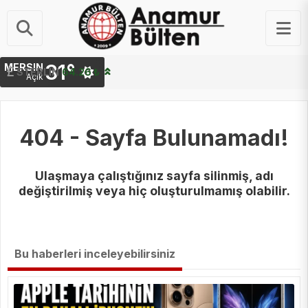
31°
MERSIN
STERLIN
64.26 ₺
Açık
404 - Sayfa Bulunamadı!
Ulaşmaya çalıştığınız sayfa silinmiş, adı
değiştirilmiş veya hiç oluşturulmamış olabilir.
Bu haberleri inceleyebilirsiniz