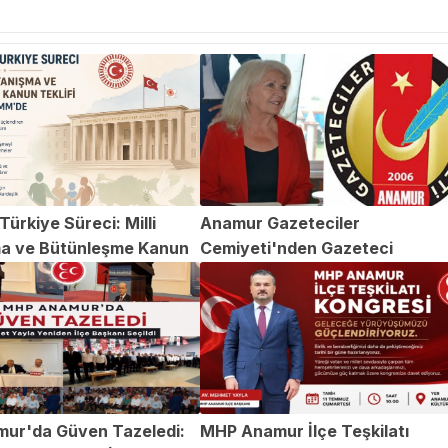
ürkiye Süreci: Milli
Anamur Gazeteciler
a ve Bütünleşme Kanun
Cemiyeti'nden Gazeteci
TBMM'de
Abdülvahap Şehitoğlu'na Yapıl
Saldırıya Kınama
ur'da Güven Tazeledi:
MHP Anamur İlçe Teşkilatı