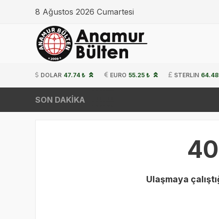
8 Ağustos 2026 Cumartesi
DOLAR
47.74 ₺
EURO
55.25 ₺
STERLIN
64.48
SON DAKİKA
40
Ulaşmaya çalıştığ