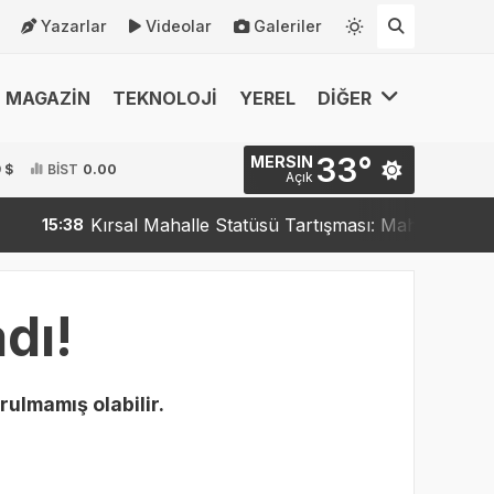
Yazarlar
Videolar
Galeriler
MAGAZİN
TEKNOLOJİ
YEREL
DİĞER
33°
MERSIN
 $
BİST
0.00
Açık
Kırsal Mahalle Statüsü Tartışması: Mahalleler Kırsa
15:38
dı!
rulmamış olabilir.