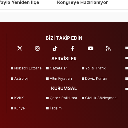
yla Yeniden İlçe
Kongreye Hazırlanıyor
eçildi
BİZİ TAKİP EDİN
SERVİSLER
Nöbetçi Eczane
Gazeteler
Yol & Trafik
Astroloji
Altın Fiyatları
Döviz Kurları
KURUMSAL
KVKK
Çerez Politikası
Gizlilik Sözleşmesi
Künye
İletişim