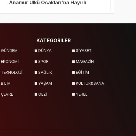
Anamur Ülkü Ocakları'na Hayırlı
Olsun Ziyareti
KATEGORİLER
GÜNDEM
DÜNYA
SİYASET
EKONOMİ
SPOR
MAGAZİN
TEKNOLOJİ
SAĞLIK
EĞİTİM
BİLİM
YAŞAM
KÜLTÜR&SANAT
ÇEVRE
GEZİ
YEREL