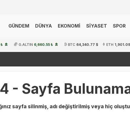
GÜNDEM
DÜNYA
EKONOMİ
SİYASET
SPOR
 ₺
G.ALTIN
6,660.55 ₺
BTC
64,340.77 $
ETH
1,901.09
4 - Sayfa Bulunama
ınız sayfa silinmiş, adı değiştirilmiş veya hiç oluştu