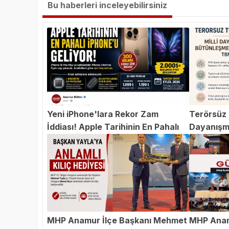
Bu haberleri inceleyebilirsiniz
Yeni iPhone'lara Rekor Zam
Terörsüz T
İddiası! Apple Tarihinin En Pahalı
Dayanışm
iPhone'u Geliyor
Teklifi 
MHP Anamur İlçe Başkanı Mehmet
MHP Anam