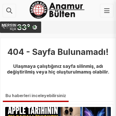
33°
MERSIN
STERLIN
EURO
64.21 ₺
55.07 ₺
Açık
404 - Sayfa Bulunamadı!
Ulaşmaya çalıştığınız sayfa silinmiş, adı
değiştirilmiş veya hiç oluşturulmamış olabilir.
Bu haberleri inceleyebilirsiniz