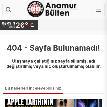
26°
MERSIN
STERLIN
EURO
64.34 ₺
55.07 ₺
Açık
404 - Sayfa Bulunamadı!
Ulaşmaya çalıştığınız sayfa silinmiş, adı
değiştirilmiş veya hiç oluşturulmamış olabilir.
Bu haberleri inceleyebilirsiniz